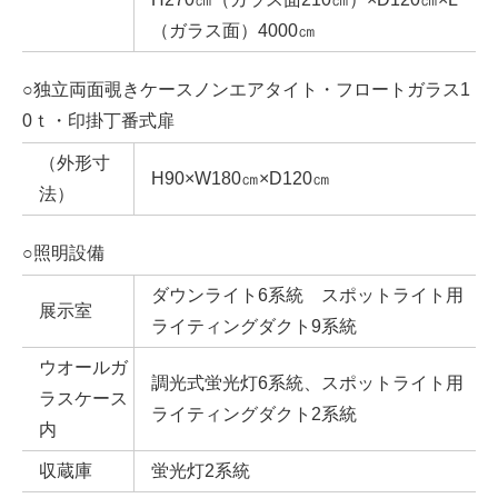
（ガラス面）4000㎝
○独立両面覗きケースノンエアタイト・フロートガラス1
0ｔ・印掛丁番式扉
（外形寸
H90×W180㎝×D120㎝
法）
○照明設備
ダウンライト6系統 スポットライト用
展示室
ライティングダクト9系統
ウオールガ
調光式蛍光灯6系統、スポットライト用
ラスケース
ライティングダクト2系統
内
収蔵庫
蛍光灯2系統