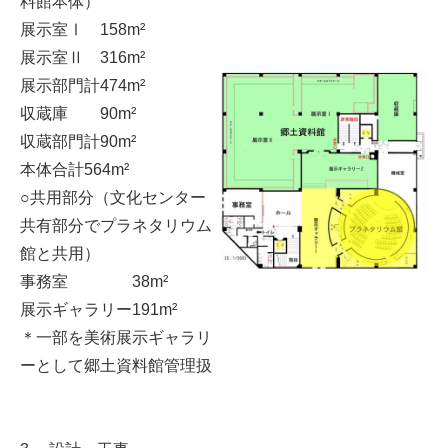
料館本体）
展示室Ⅰ
158m²
展示室Ⅱ
316m²
展示部門計
474m²
収蔵庫
90m²
収蔵部門計
90m²
本体合計
564m²
○共用部分（文化センター
共有部分でプラネタリウム
館と共用）
事務室
38m²
展示ギャラリー
191m²
＊一部を美術展示ギャラリ
ーとして郷土資料館管理扱