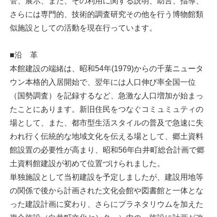
管、展示、また、その利用に関する説明、助言、指導、
さらには専門的、技術的調査研究その他を行う博物館類
似施設としての活動を現在行っています。
■沿 革
本館建設の端緒は、昭和54年(1979)からの千葉ニュータ
ウン本格的入居開始で、翌年には人口伸び率全国一位
（国勢調査）を記録するなど、急激な人口増加が始まっ
たことにあります。新旧住民をつなぐコミュミュティの
場として、また、都市型生活スタイルの普及で急速に失
われ行く伝統的な地域文化を伝える場として、郷土資料
館設置の必要性が高まり、昭和56年白井町総合計画で郷
土資料館建設が初めて位置づけられました。
単独施設として当初建設を予定しましたが、建設用地等
の関係で後から計画された文化会館や図書館と一体とな
った建設計画に変わり、さらにプラネタリウムを加えた