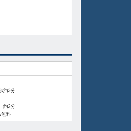
歩約3分
 約2分
も無料