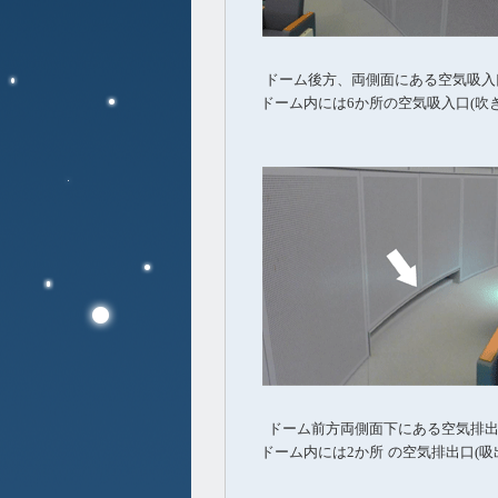
ドーム後方、両側面にある空気吸入
ドーム内には
6
か所の空気吸入口
(
吹
ドーム前方両側面下にある空気排
ドーム内には
2
か所
の空気排出口
(
吸