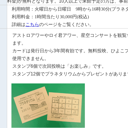
料金)が無料となります。10人以上で来館予定の方は、事
利用時間：火曜日から日曜日
9時から16時30分(
プラネ
利用料金：
1
時間当たり
30,000
円
(
税込
)
詳細は
こちら
のページをご覧ください。
アストロアワーやロイ君アワー、星空コンサートを観覧
ます。
カードは発行日から3年間有効です。無料投映、ひよこ
使用できません。
スタンプ6個で次回投映は「お楽しみ」です。
スタンプ12個でプラネタリウムからプレゼントがありま