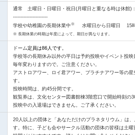
通常 土曜日・日曜日・祝日(月曜日と重なる時は休館)：
-----------------------
※
学校や幼稚園の長期休業中
水曜日から日曜日
15
※
長期休業の時期は年度によって、期日が異なります。
ドーム
定員は86人です。
学校等の長期休み以外の平日は予約投映やイベント投映
毎年変わりますので。ご注意ください。
アストロアワー、ロイ君アワー、プラチナアワー等の星
す。
投映時間は、約45分間です。
観覧券は、文化センター図書館棟3階窓口で開始時刻の3
投映中の入退場はできません。ご了承ください。
20人以上の団体と「あなただけのプラネタリウム」は
す。特に、子ども会やサークル活動の団体の皆様は土曜