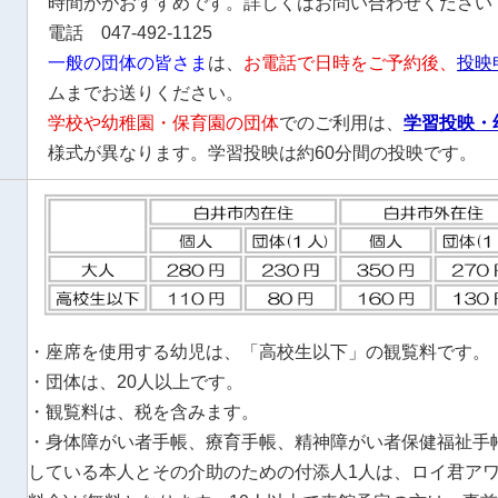
時間ががおすすめです。詳しくはお問い合わせください
電話 047-492-1125
一般の団体の皆さま
は、
お電話で日時をご予約後、
投映
ムまでお送りください。
学校や幼稚園・保育園の団体
でのご利用は、
学習投映・
様式が異なります。学習投映は約60分間の投映です。
・座席を使用する幼児は、「高校生以下」の観覧料です。
・団体は、20人以上です。
・観覧料は、税を含みます。
・身体障がい者手帳、療育手帳、精神障がい者保健福祉手
している本人とその介助のための付添人1人は、ロイ君アワ