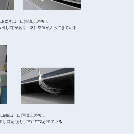
口
(
吹き出し口
)
写真上の矢印
き出し口
)があり、
常に空気が入ってきている
出口
(
吸出し口
)
写真上の矢印
出し口
)があり、
常に空気が出ている