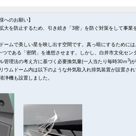
様へのお願い】
拡大を防止するため、引き続き「3密」を防ぐ対策をして事業
ームで美しい星を映し出す空間です。真っ暗にするためには
の一つである「密閉」を連想させます。しかし、白井市文化セン
3
ル管理法の考え方に基づく必要換気量(一人当たり毎時30ｍ
)
リウムドーム内は以下のような外気取入れ排気装置が設置されて
清浄機も設置しました。