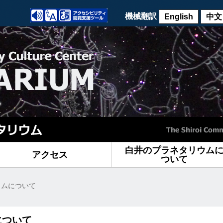
機械翻訳
English
中文
白井のプラネタリウム
アクセス
ついて
ウムについて
について