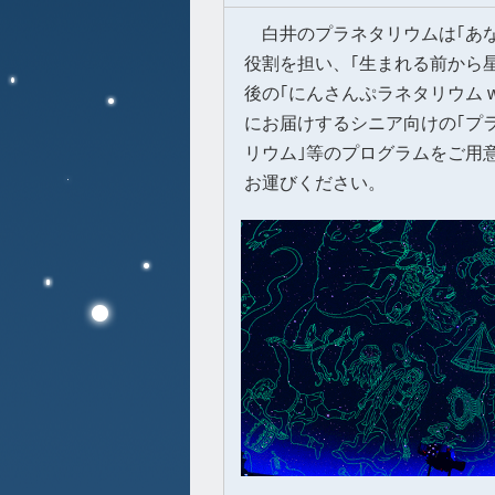
白井のプラネタリウムは｢あな
役割を担い、｢生まれる前から
後の｢にんさんぷラネタリウム 
にお届けするシニア向けの｢プ
リウム｣等のプログラムをご用
お運びください。