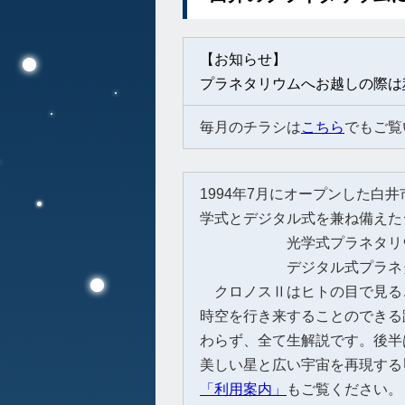
【お知らせ】
プラネタリウムへお越しの際は
毎月のチラシは
こちら
でもご覧
1994年7月にオープンした白井市
学式とデジタル式を兼ね備えた
光学式プラネタリウム ク
デジタル式プラネタリウム
クロノスⅡはヒトの目で見るこ
時空を行き来することのできる
わらず、全て生解説です。後半
美しい星と広い宇宙を再現する
「利用案内」
もご覧ください。