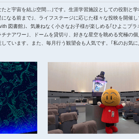
たと宇宙を結ぶ空間…｣です。生涯学習施設としての役割と学
星になる前まで｣、ライフステージに応じた様々な投映を開催
with 図書館｣、気兼ねなく小さなお子様が楽しめる｢ひよこプ
ラチナアワー｣、ドームを貸切り、好きな星空を眺める究極の個
意しています。また、毎月行う観望会も人気です。｢私のお気に