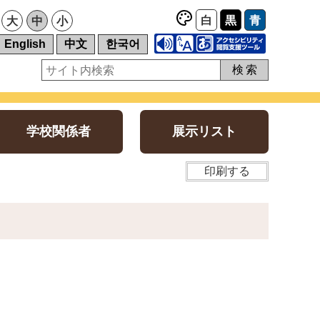
白
黒
青
大
中
小
English
中文
한국어
検索
学校関係者
展示リスト
印刷する