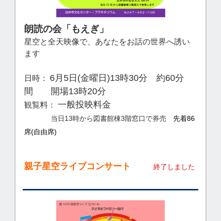
朗読の会「もえぎ」
星空と全天映像
で、あなたを
お話の世界へ誘い
ます
6月5日(金曜日)13時30分 約60分
日時：
間 開場13時20分
一般投映料金
観覧料：
当日13時から図書館棟3階窓口で券売
先着86
席(自由席)
親子星空ライブコンサート
終了しました